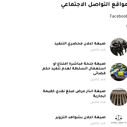
واقع التواصل الاجتماعي
Faceboo
صيغة اعلان محضري التنفيذ
منذ عامين
صيغة جنحة مباشرة امتناع او
استعمال السلطة لعدم تنفيذ حكم
قضائى
منذ عامين
صيغة انذار عرض مبلغ نقدي كقيمة
ايجارية
منذ عامين
صيغة اعلان بشواهد التزوير
منذ عامين