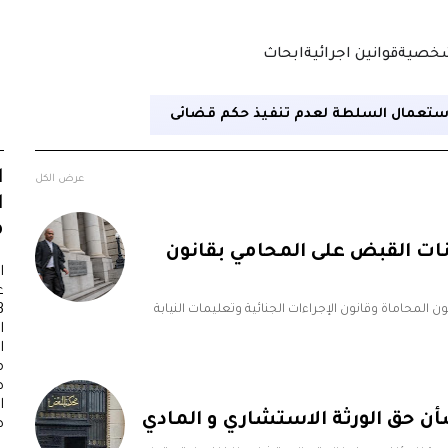
شخصية
قوانين اجرائية
ابحاث
استعمال السلطة لعدم تنفيذ حكم قضائى
ا
عرض الكل
ا
م
ات القبض على المحامي بقانون
ا
المحاماة وقانون الإجراءات الجنائية وتعليمات النيابة
3
ا
ا
م
ص
ا
 حق الورثة الاستشاري و المادي
ص