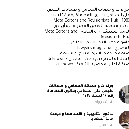
جراءات و حصانة المحامي و ضمانات القبض
على المحامي بقانون المحاماة رقم 17 لسنه
- Meta Editors and Revisionists Hub
198
حكام محكمة النقض المصرية بشأن حق
لورثة الاستشاري و المادي
- Meta Editors and
Revisionists Hu
اهو محضر التحريات في القانون
لمصري
- lawyers magazine
يغة جنحة مباشرة امتناع او استعمال
لسلطة لعدم تنفيذ حكم قضائى
- Unknown
يغة اعلان محضري التنفيذ
- Unknown
اجراءات و حصانة المحامي و ضمانات
القبض على المحامي بقانون المحاماة
رقم 17 لسنه 1983
منذ شهر واحد
الدفوع التأديبية و اقسامها و كيفية
احالة القضايا
منذ عامين