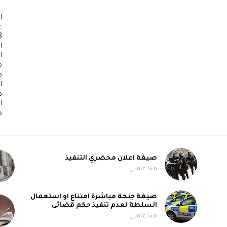
ا
3
ا
ا
b
م
ا
ص
ا
ص
صيغة اعلان محضري التنفيذ
منذ عامين
صيغة جنحة مباشرة امتناع او استعمال
السلطة لعدم تنفيذ حكم قضائى
منذ عامين