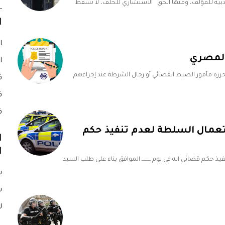
دبية للمؤلف، ومنها الحق الاستشاري للخلف، لا تسقط
ا
ا
المصري
ا
رره مأمور الضبط القضائي أو رجال الشرطة عند إجراءهم
ق
ق
ق
تعمال السلطة لعدم تنفيذ حكم
ا
ا
كم قضائى انه في يوم ـــــــــ الموافق بناء على طلب السيد
س
س
ل