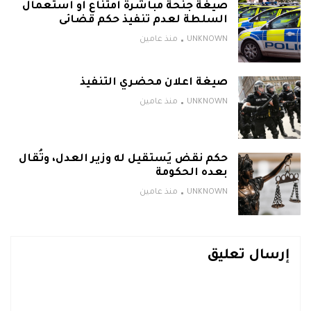
صيغة جنحة مباشرة امتناع او استعمال
السلطة لعدم تنفيذ حكم قضائى
UNKNOWN
منذ عامين
صيغة اعلان محضري التنفيذ
UNKNOWN
منذ عامين
حكم نقض يَستقيل له وزير العدل، وتُقال
بعده الحكومة
UNKNOWN
منذ عامين
إرسال تعليق