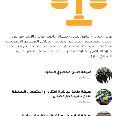
قانون جنائي - قانون مدني - قضايا خاصة -قانون الايجار-قوانين
جديدة- سند حكم -المحاكم الجنائية - محاكم النقص و الاستئناف-
محكمة الاسرة -محكمة القرارات المستعجلة - قوانين مستجدة -
حيازة الاراضي - حيازة المخدرات -حيازة السلاح الابيض حيازة
السلاح الناري
صيغة اعلان محضري التنفيذ
منذ عامين
صيغة جنحة مباشرة امتناع او استعمال السلطة
لعدم تنفيذ حكم قضائى
منذ عامين