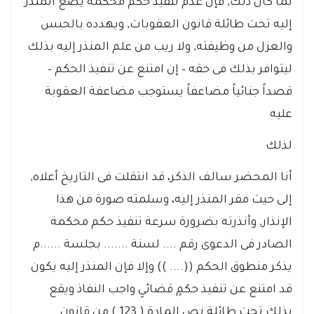
لما كان ذلك, فإن عدم تنفيذ حكم محكمة يضع المنذر
إليه تحت طائلة قانون العقوبات, ويهدده بالحبس
والعزل من وظيفته, ولا ريب من علم المنذر إليه بذلك
ليتوافر بذلك فى حقه – إن امتنع عن تنفيذ الحكم –
قصداً جنائياً مضاعفاً يستوجب مضاعفة العقوبة
عليه
لذلك
أنا المحضر سالف الذكر، قد انتقلت فى التاريخ أعلاه,
إلى حيث مقر المنذر إليه، وسلمته صورة من هذا
الإنذار, وأنذرته بضرورة سرعة تنفيذ حكم محكمة
الصادر فى الدعوى رقم .... لسنة ....... بجلسة ......م
يذكر منطوق الحكم ((.... )) وإلا فإن المنذر إليه يكون
قد امتنع عن تنفيذ حكمٍ قضائىٍ واجب النفاذ ويقع
بذلك تحت طائلة نص المادة ( 123 ) من قانون