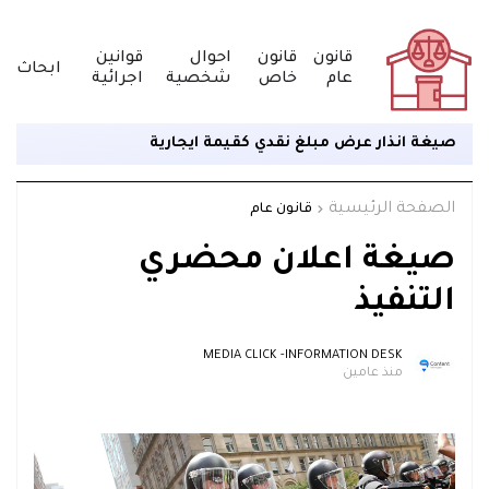
قانون
قانون
احوال
قوانين
ابحاث
عام
خاص
شخصية
اجرائية
صيغة انذار عرض مبلغ نقدي كقيمة ايجارية
الصفحة الرئيسية
قانون عام
صيغة اعلان محضري
التنفيذ
MEDIA CLICK -INFORMATION DESK
منذ عامين