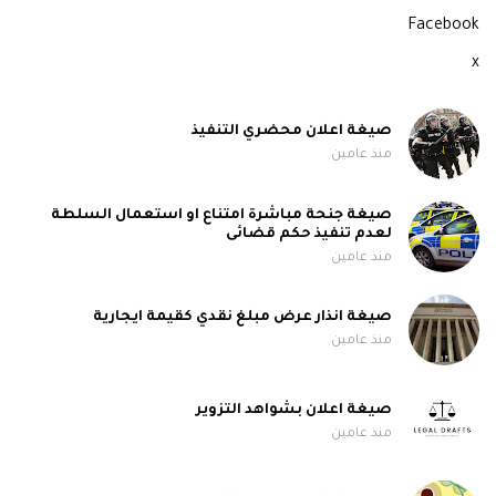
Facebook
x
صيغة اعلان محضري التنفيذ
منذ عامين
صيغة جنحة مباشرة امتناع او استعمال السلطة
لعدم تنفيذ حكم قضائى
منذ عامين
صيغة انذار عرض مبلغ نقدي كقيمة ايجارية
منذ عامين
صيغة اعلان بشواهد التزوير
منذ عامين