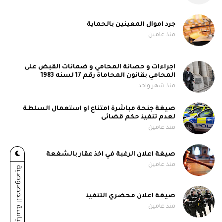
جرد اموال المعينين بالحماية
منذ عامين
اجراءات و حصانة المحامي و ضمانات القبض على
المحامي بقانون المحاماة رقم 17 لسنه 1983
منذ شهر واحد
صيغة جنحة مباشرة امتناع او استعمال السلطة
لعدم تنفيذ حكم قضائى
منذ عامين
صيغة اعلان الرغبة في اخذ عقار بالشغعة
منذ عامين
سياسة الخصوصية
صيغة اعلان محضري التنفيذ
منذ عامين