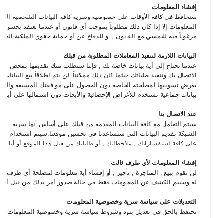
إفشاء المعلومات
سنحافظ في كافة الأوقات على خصوصية وسرية كافة البيانات الشخصية التي 
المعلومات إلا إذا كان ذلك مطلوباً بموجب أي قانون أو عندما نعتقد بحسن ني
مرغوباً فيه للتمشي مع القانون , أو للدفاع عن أو حماية حقوق الملكية الخاص
البيانات اللازمة لتنفيذ المعاملات المطلوبة من قبلك
عندما نحتاج إلى أية بيانات خاصة بك , فإننا سنطلب منك تقديمها بمحض إر
الاتصال بك وتنفيذ طلباتك حيثما كان ذلك ممكنناً. لن يتم اطلاقاً بيع البيان
بغرض تسويقها لمصلحته الخاصة دون الحصول على موافقتك المسبقة والمكت
بيانات جماعية تستخدم للأغراض الإحصائية والأبحاث دون اشتمالها على أية 
عند الاتصال بنا
سيتم التعامل مع كافة البيانات المقدمة من قبلك على أساس أنها سرية . تتط
الشبكة تقديم البيانات التي ستساعدنا في تحسين موقعنا.سيتم استخدام البيا
على كافة استفساراتك , ملاحظاتك , أو طلباتك من قبل هذا الموقع أو أيا من ا
إفشاء المعلومات لأي طرف ثالث
لن نقوم ببيع , المتاجرة , تأجير , أو إفشاء أية معلومات لمصلحة أي طرف ثالث
له.وسيتم الكشف عن المعلومات فقط في حالة صدور أمر بذلك من قبل أي س
التعديلات على سياسة سرية وخصوصية المعلومات
نحتفظ بالحق في تعديل بنود وشروط سياسة سرية وخصوصية المعلومات إن لزم