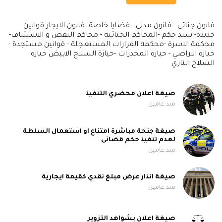
قانون جنائي - قانون مدني - قضايا خاصة -قانون الايجار-قوانين
جديدة- سند حكم -المحاكم الجنائية - محاكم النقص و الاستئناف-
محكمة الاسرة -محكمة القرارات المستعجلة - قوانين مستجدة -
حيازة الاراضي - حيازة المخدرات -حيازة السلاح الابيض حيازة
السلاح الناري
صيغة اعلان محضري التنفيذ
منذ عامين
صيغة جنحة مباشرة امتناع او استعمال السلطة
لعدم تنفيذ حكم قضائى
منذ عامين
صيغة انذار عرض مبلغ نقدي كقيمة ايجارية
منذ عامين
صيغة اعلان بشواهد التزوير