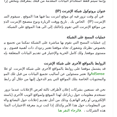
وإنما سيتم فقط استخدام البيانات المقدمة من قبلك بمعرفتك ومحض إرادتك
عنوان بروتوكول شبكة الإنترنت
(IP)
في أي وقت تزور فيه اي موقع انترنت بما فيها هذا الموقع , سيقوم السي
الإنترنت
(IP)
الخاص بك , تاريخ ووقت الزيارة ونوع متصفح الإنترنت الذي ت
من مواقع الإنترنت التي تقوم بإحالتك إلى الى هذا الموقع على الشبكة
.
عمليات المسح على الشبكة
إن عمليات المسح التي نقوم بها مباشرة على الشبكة تمكننا من تجميع بيانا
بخصوص نظرتك وشعورك تجاه موقعنا.تعتبر ردودك ذات أهمية قصوى , ومحل ت
مستوى موقعنا, ولك كامل الحرية والإختيار في تقديم البيانات المتعلقة بإسمك
الروابط بالمواقع الأخرى على شبكة الإنترنت
قد يشتمل موقعنا على روابط بالمواقع الأخرى على شبكة الإنترنت. او علان
AdSense
ولا نعتبر مسئولين عن أساليب تجميع البيانات من قبل تلك الموا
والمحتويات الخاصة بتلك المواقع التي يتم الدخول إليها من خلال أي رابط ض
نحن قد نستعين بشركات إعلان لأطراف ثالثة لعرض الإعلانات عندما تزور مو
تستخدم معلومات حول زياراتك لهذا الموقع ولمواقع الويب الأخرى (باستثناء ال
الإلكتروني أو رقم الهاتف)، وذلك من أجل تقديم إعلانات حول البضائع والخ
من المعلومات حول هذا الأمر وكذلك إذا كنت تريد معرفة الاختيارات المتاحة
هذه الشركات ،
.
فالرجاء النقر هنا