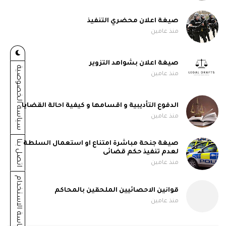
صيغة اعلان محضري التنفيذ
منذ عامين
صيغة اعلان بشواهد التزوير
سياسة الخصوصية
منذ عامين
الدفوع التأديبية و اقسامها و كيفية احالة القضايا
منذ عامين
اتصل بنا
صيغة جنحة مباشرة امتناع او استعمال السلطة
لعدم تنفيذ حكم قضائى
منذ عامين
سياسة الاستخدام
قوانين الاحصائيين الملحقين بالمحاكم
منذ عامين