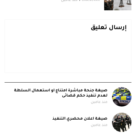
UNKNOWN
منذ عامين
إرسال تعليق
صيغة جنحة مباشرة امتناع او استعمال السلطة
لعدم تنفيذ حكم قضائى
منذ عامين
صيغة اعلان محضري التنفيذ
منذ عامين