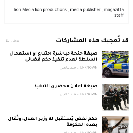
lion Media lion productions , media publisher , magazitta
staff
قد تُعجبك هذه المشاركات
عرض الكل
صيغة جنحة مباشرة امتناع او استعمال
السلطة لعدم تنفيذ حكم قضائى
UNKNOWN
منذ عامين
صيغة اعلان محضري التنفيذ
UNKNOWN
منذ عامين
حكم نقض يَستقيل له وزير العدل، وتُقال
بعده الحكومة