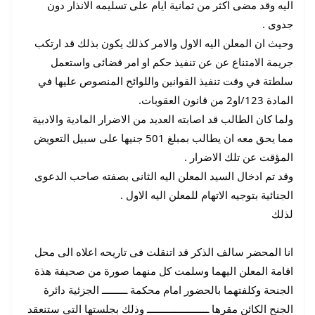
اليه وقد مضى اكثر من ثمانية ايام على تسليمه الانذار دون
جدوى .
وحيث ان المعلن اليه الاول والامر كذلك يكون بذلك قد ارتكب
جريمة الامتناع عن عن تنفيذ حكم او امر قضائى واستعمل
سلطتة في وقت تنفيذ القوانين واللوائح المنصوص عليها في
المادة 123/او2 من قانون العقوبات.
ولما كان الطالب قد اصابته العديد من الاضرار المادية والادبية
مما يحق معه ان يطالب بمبلغ 501 جنيها على سبيل التعويض
المؤقت عن تلك الاضرار .
وقد تم ادخال السيد المعلن اليه الثانى بصفته صاحب الدعوى
الجنائية بتوجيه الاتهام للمعلن اليه الاول .
لذلك
انا المحضر سالف الذكر قد اتنقلت فى تاريحه اعلاه الى محل
اقامة المعلن اليهما وسلمت كل منهما صورة من صحيفة هذة
الجنحة وكلفتهما بالحضور امام محكمة ـــــــــ الجزئية دائرة
الجنح الكائن مقرها ــــــــــــــــــــــ وذلك بجلستها التى ستنعقد